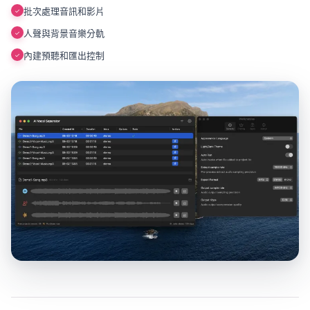
批次處理音訊和影片
✓
人聲與背景音樂分軌
✓
內建預聽和匯出控制
✓